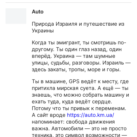
Iren Models™ Женская и детская одежда оптом. -
Auto
Детская и женская одежда оптом в Украине. IREN
MODELS украинский производитель. оптом
Природа Израиля и путешествие из
Украины
Когда ты эмигрант, ты смотришь по-
другому. Ты один глаз назад, один
вперёд. Украина — там шумные
улицы, судьбы, разговоры. Израиль —
здесь закаты, тропы, море и горы.
Ты в машине, GPS ведёт к месту, где
притихла мирская суета. А ещё — ты
знаешь, что можно собрать машину и
ехать туда, куда ведёт сердце.
Потому что ты привык к переменам.
А сайт вроде
https://auto.km.ua/
напоминает: свобода движения
важна. Автомобили — это не просто
техника, это символ возможности —